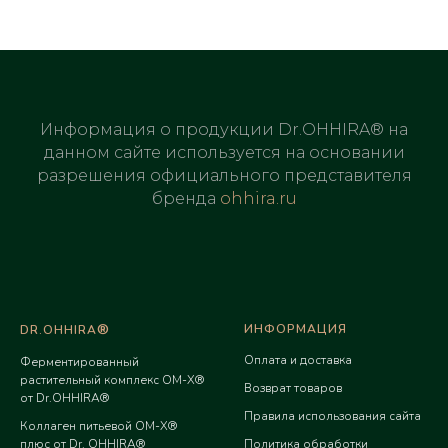
Информация о продукции Dr.OHHIRA® на
данном сайте используется на основании
разрешения официального представителя
бренда
ohhira.ru
®
ИНФОРМАЦИЯ
DR.OHHIRA
Оплата и доставка
Ферментированный
растительный комплекс OM-X®
Возврат товаров
от Dr.OHHIRA®
Правила использования сайта
Коллаген питьевой ОМ-Х®
плюс от Dr. OHHIRA®
Политика обработки