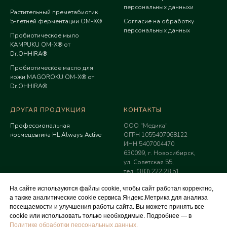
персональных данных
и
Растительный преметабиотик
5-летней ферментации ОМ-Х®
Согласие на обработку
персональных данных
Пробиотическое мыло
KAMPUKU ОМ-Х® от
Dr.OHHIRA®
Пробиотическое масло для
кожи MAGOROKU ОМ-Х® от
Dr.OHHIRA®
ДРУГАЯ ПРОДУКЦИЯ
КОНТАКТЫ
Профессиональная
ООО "Медика"
космецевтика HL Always Active
ОГРН 1055407068122
ИНН 5407004470
630099, г. Новосибирск,
ул. Советская 55,
тел. (383) 222 28 51,
8 (953) 802 33 00
На сайте используются файлы cookie, чтобы сайт работал корректно,
osibestmedica@mail.ru
а также аналитические cookie сервиса Яндекс.Метрика для анализа
посещаемости и улучшения работы сайта. Вы можете принять все
cookie или использовать только необходимые. Подробнее — в
Политике обработки персональных данных.